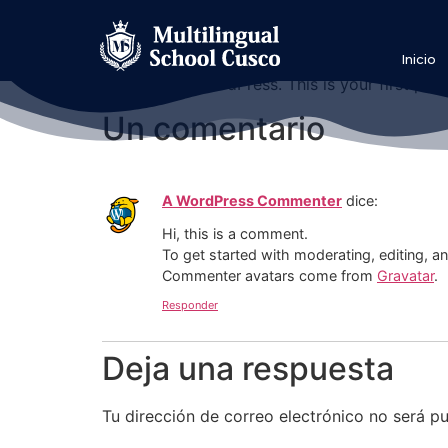
Hello world!
Inicio
Welcome to WordPress. This is your first post. 
Un comentario
A WordPress Commenter
dice:
Hi, this is a comment.
To get started with moderating, editing, 
Commenter avatars come from
Gravatar
.
Responder
Deja una respuesta
Tu dirección de correo electrónico no será pu