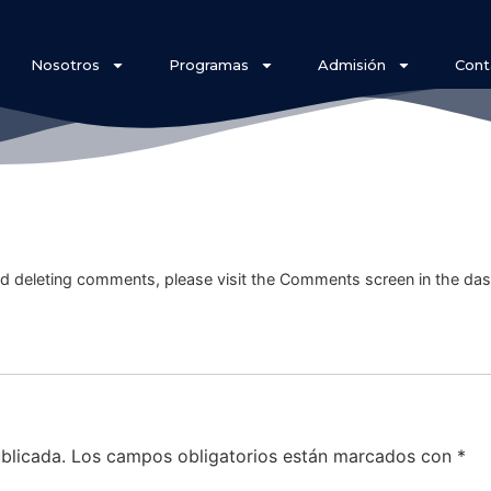
Nosotros
Programas
Admisión
Cont
Edit or delete it, then start writing!
and deleting comments, please visit the Comments screen in the da
blicada.
Los campos obligatorios están marcados con
*